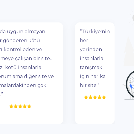
da uygun olmayan
“Türkiye'nin
ar gönderen kötü
her
rı kontrol eden ve
yerinden
meye çalışan bir site...
insanlarla
zı kötü insanlarla
tanışmak
orum ama diğer site ve
için harika
malardakinden çok
bir site.”
.”