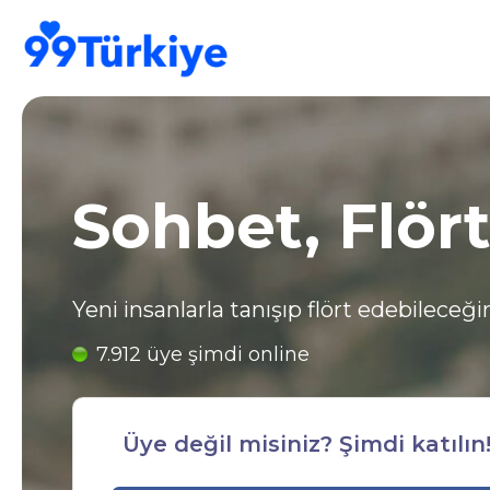
;
Sohbet, Flört
Yeni insanlarla tanışıp flört edebileceğin
7.912 üye şimdi online
Üye değil misiniz? Şimdi katılın