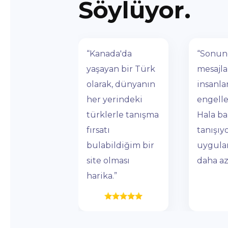
Söylüyor.
“Kanada'da
“Sonun
yaşayan bir Türk
mesajl
olarak, dünyanın
insanla
her yerindeki
engelle
türklerle tanışma
Hala ba
fırsatı
tanışıy
bulabildiğim bir
uygula
site olması
daha az
harika.”