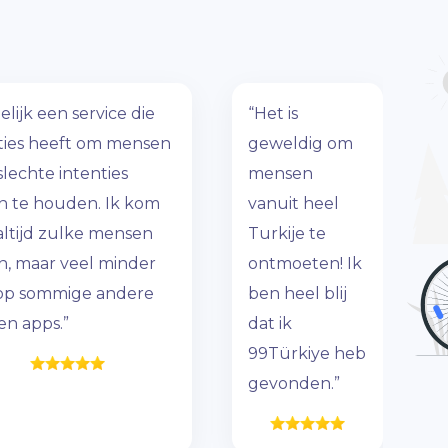
elijk een service die
“Het is
ties heeft om mensen
geweldig om
lechte intenties
mensen
n te houden. Ik kom
vanuit heel
altijd zulke mensen
Turkije te
n, maar veel minder
ontmoeten! Ik
op sommige andere
ben heel blij
 en apps.”
dat ik
99Türkiye heb
gevonden.”