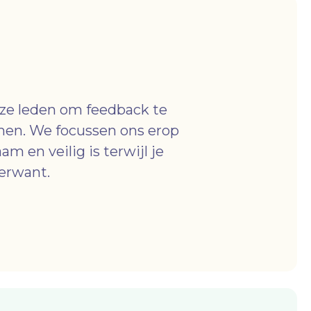
e leden om feedback te
men. We focussen ons erop
m en veilig is terwijl je
verwant.